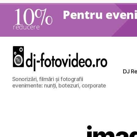
10%
Pentru eveni
reducere
DJ Re
DJ
Sonorizări, filmări și fotografii
Nunti,
evenimente: nunți, botezuri, corporate
Foto
si
Video
imag