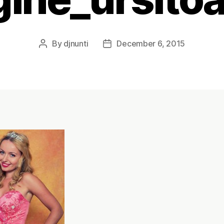
By
djnunti
December 6, 2015
Post
Post
author
date