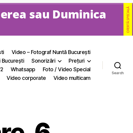
nerea sau Duminica
OFERTĂ SPECIALĂ
ti
Video – Fotograf Nuntă București
i București
Sonorizări
Prețuri
72
Whatsapp
Foto / Video Special
Search
Video corporate
Video multicam
are_6