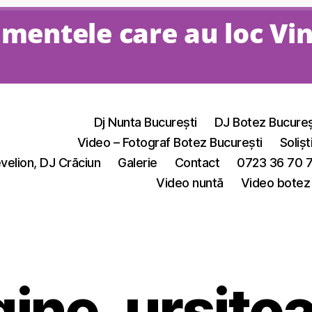
mentele care au loc Vi
Dj Nunta București
DJ Botez Bucureș
Video – Fotograf Botez București
Solișt
velion, DJ Crăciun
Galerie
Contact
0723 36 70 
Video nuntă
Video botez
ine_ursito