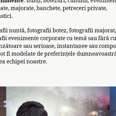
enimente
: nunți, botezuri, cununii, evenimen
ate, majorate, banchete, petreceri private,
tici.
fii nuntă, fotografii botez, fotografii majorat
afii evenimente corporate cu temă sau fără cu
nzătoare sau serioase, instantanee sau compoz
pot fi modelate de preferințele dumneavoastr
ea echipei noastre.