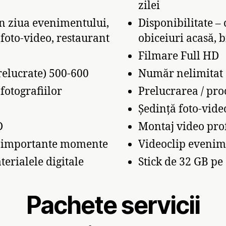
zilei
în ziua evenimentului,
Disponibilitate –
 foto-video, restaurant
obiceiuri acasă, b
Filmare Full HD
relucrate) 500-600
Număr nelimitat d
fotografiilor
Prelucrarea / pro
Ședință foto-video
D
Montaj video pro
i importante momente
Videoclip evenim
terialele digitale
Stick de 32 GB pe 
Pachete servicii