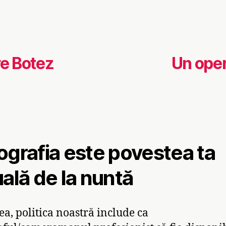
re Botez
Un oper
ografia este povestea ta
uală de la nuntă
ea, politica noastră include ca