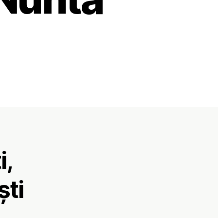
i,
ști