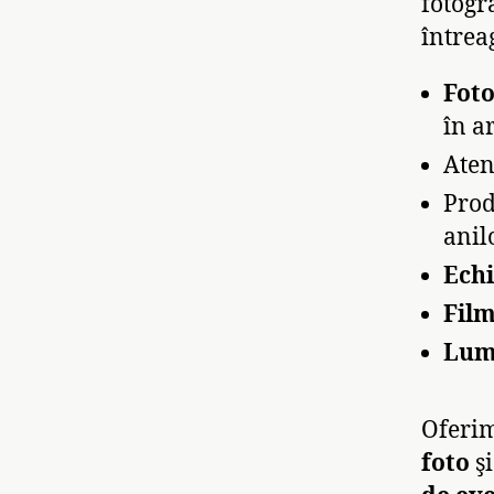
fotogr
întrea
Foto
în ar
Atenț
Prod
anil
Ech
Film
Lum
Oferim
foto
ş