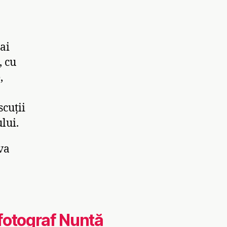
ai
, cu
,
cuții
lui.
va
fotograf Nuntă