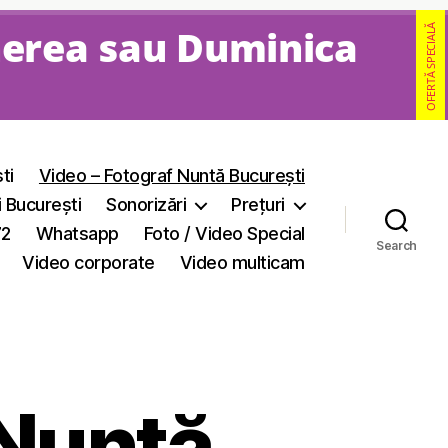
nerea sau Duminica
OFERTĂ SPECIALĂ
ti
Video – Fotograf Nuntă București
i București
Sonorizări
Prețuri
72
Whatsapp
Foto / Video Special
Search
Video corporate
Video multicam
 Nuntă