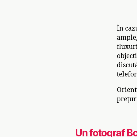
În caz
ample,
fluxur
object
discut
telefo
Orient
prețur
Un fotograf B