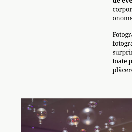
de ev
corpor
onomas
Fotogra
fotogr
surpri
toate 
plăcer