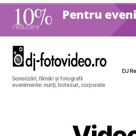
10%
Pentru eveni
reducere
DJ Re
DJ
Sonorizări, filmări și fotografii
Nunti,
evenimente: nunți, botezuri, corporate
Foto
si
Video
Video