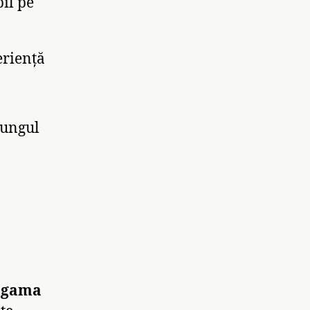
il pe
eriență
 lungul
 gama