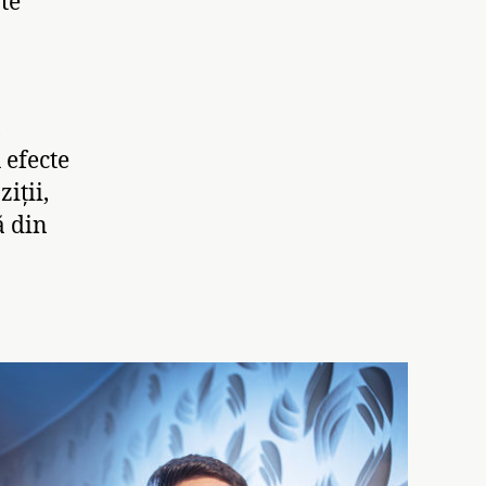
te
,
 efecte
iții,
ă din