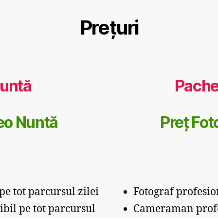
Prețuri
Nuntă
Pache
deo Nuntă
Preț Fot
pe tot parcursul zilei
Fotograf profesion
bil pe tot parcursul
Cameraman profesi