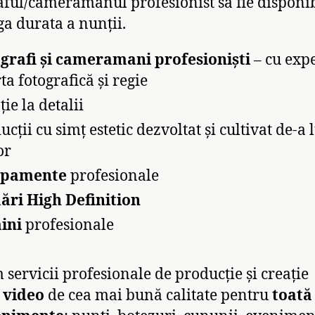
aful/cameramanul profesionist să fie disponib
ga durata a nunții.
grafi și cameramani profesioniști
– cu exp
ta fotografică și regie
ie la detalii
ucții cu simț estetic dezvoltat și cultivat de-a
or
ipamente
profesionale
ări High Definition
ini
profesionale
 servicii profesionale de producție și creație
i
video
de cea mai bună calitate pentru
toată