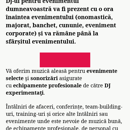
Dj-ul pentru evenimentul
dumneavoastră va fi prezent cu o ora
înaintea evenimentului (onomastică,
majorat, banchet, cununie, eveniment
corporate) și va rămâne până la
sfârșitul evenimentului.
CONTACTAȚI-NE
Vă oferim muzică aleasă pentru
evenimente
selecte
şi
sonorizări
asigurate
cu
echipamente profesionale
de către
DJ
experimentaţi
.
Întâlniri de afaceri, conferințe, team-building-
uri, training-uri și orice alte întâlniri sau
evenimente unde este nevoie de muzică bună,
de echipamente profesionale, de personal cu