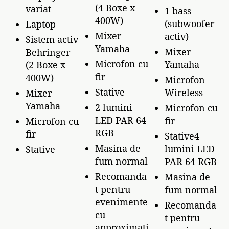
(4 Boxe x
variat
1 bass
400W)
(subwoofer
Laptop
Mixer
activ)
Sistem activ
Yamaha
Mixer
Behringer
Microfon cu
Yamaha
(2 Boxe x
fir
400W)
Microfon
Stative
Wireless
Mixer
Yamaha
2 lumini
Microfon cu
LED PAR 64
fir
Microfon cu
RGB
fir
Stative4
Masina de
lumini LED
Stative
fum normal
PAR 64 RGB
Recomanda
Masina de
t pentru
fum normal
evenimente
Recomanda
cu
t pentru
approximati