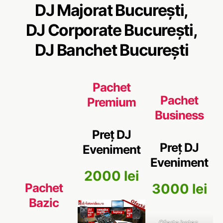
d
DJ Majorat București,
e
o
DJ Corporate București,
DJ Banchet București
Pachet
Pachet
Premium
Business
Preț DJ
Preț DJ
Eveniment
Eveniment
2000 lei
3000 lei
Pachet
Bazic
Oferta botez,