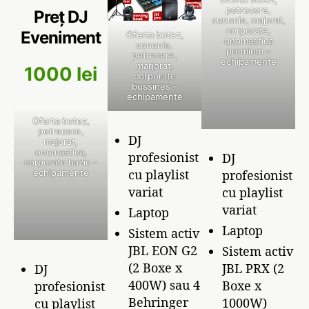
petrecere,
Preț DJ
cununie, majorat,
corporate,
Eveniment
Oferta botez,
onomastica
cununie,
premium –
petrecere,
echipamente
marjorat,
1000 lei
corporate
bussines –
echipamente
Oferta botez,
petrecere,
DJ
majorat,
onomastica,
profesionist
DJ
corporate bazic –
cu playlist
profesionist
echipamente
variat
cu playlist
variat
Laptop
Laptop
Sistem activ
JBL EON G2
Sistem activ
(2 Boxe x
JBL PRX (2
DJ
400W) sau 4
Boxe x
profesionist
Behringer
1000W)
cu playlist