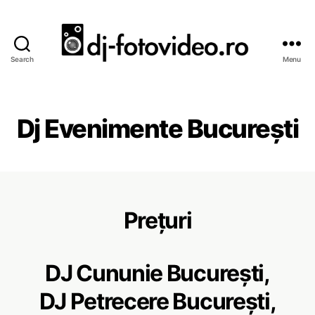
Search
Menu
D
J
N
u
Dj Evenimente București
n
t
i
,
F
o
Prețuri
t
o
s
DJ Cununie București,
i
V
DJ Petrecere București,
i