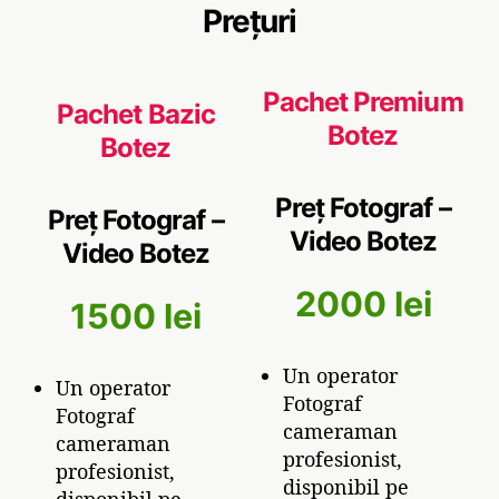
d
Prețuri
e
o
Pachet Premium
Pachet Bazic
Botez
Botez
Preț Fotograf –
Preț Fotograf –
Video Botez
Video Botez
2000 lei
1500 lei
Un operator
Un operator
Fotograf
Fotograf
cameraman
cameraman
profesionist,
profesionist,
disponibil pe