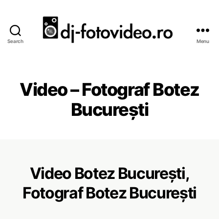
Search
Menu
D
J
N
u
Video – Fotograf Botez
n
t
București
i
,
F
o
t
o
Video Botez București,
s
Fotograf Botez București
i
V
i