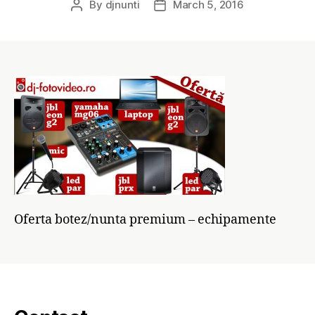
By
djnunti
March 5, 2016
Post
Post
author
date
Oferta botez/nunta premium – echipamente