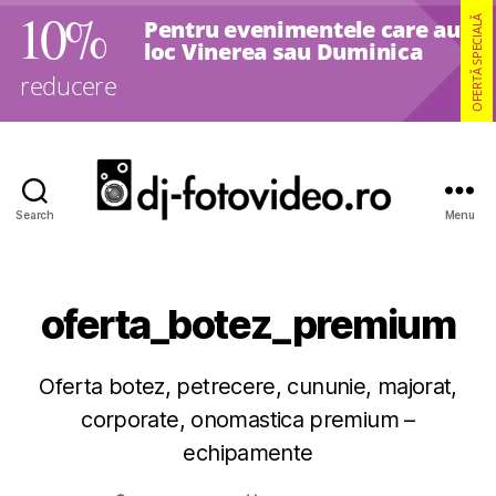
10%
OFERTĂ SPECIALĂ
Pentru evenimentele care au
loc Vinerea sau Duminica
reducere
Search
Menu
DJ
Nunti,
Foto
si
oferta_botez_premium
Video
Oferta botez, petrecere, cununie, majorat,
corporate, onomastica premium –
echipamente