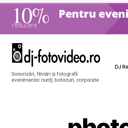
10%
Pentru eveni
reducere
DJ Re
DJ
Sonorizări, filmări și fotografii
Nunti,
evenimente: nunți, botezuri, corporate
Foto
si
Video
phot