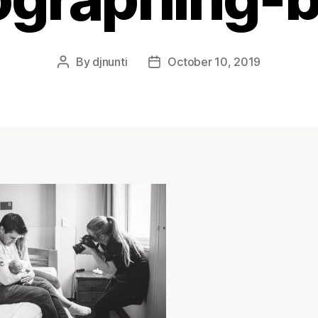
By
djnunti
October 10, 2019
Post
Post
author
date