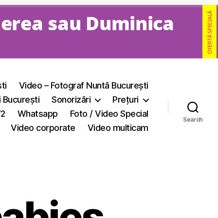
nerea sau Duminica
OFERTĂ SPECIALĂ
ti
Video – Fotograf Nuntă București
i București
Sonorizări
Prețuri
72
Whatsapp
Foto / Video Special
Search
Video corporate
Video multicam
abies