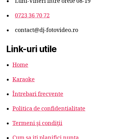
Luni-Vineri intre orele 08-19
0723 36 70 72
contact@dj-fotovideo.ro
Link-uri utile
Home
Karaoke
Întrebari frecvente
Politica de confidentialitate
Termeni şi condiţii
Cum sa iti planifici nunta