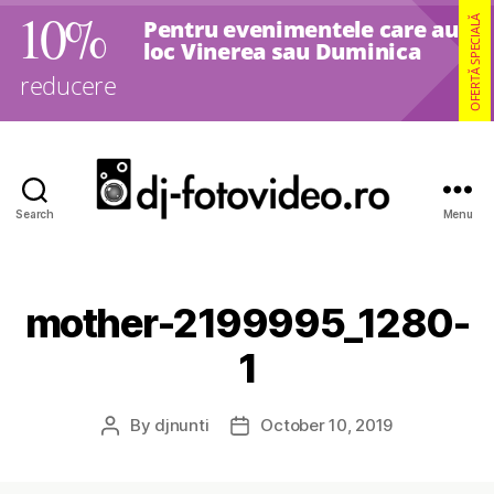
10%
OFERTĂ SPECIALĂ
Pentru evenimentele care au
loc Vinerea sau Duminica
reducere
Search
Menu
DJ
Nunti,
Foto
si
mother-2199995_1280-
Video
1
By
djnunti
October 10, 2019
Post
Post
author
date