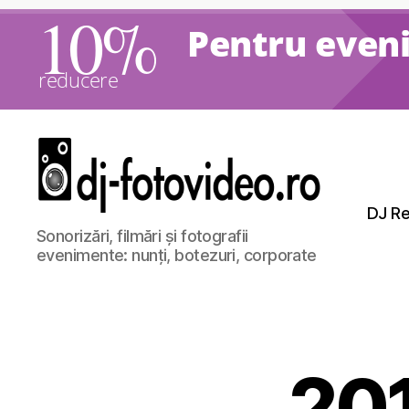
10%
Pentru eveni
reducere
DJ Re
DJ
Sonorizări, filmări și fotografii
Nunti,
evenimente: nunți, botezuri, corporate
Foto
si
Video
20