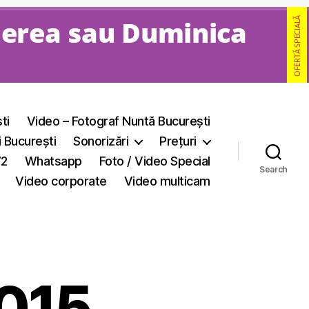
nerea sau Duminica
OFERTĂ SPECIALĂ
ti
Video – Fotograf Nuntă București
i București
Sonorizări
Prețuri
72
Whatsapp
Foto / Video Special
Search
Video corporate
Video multicam
015