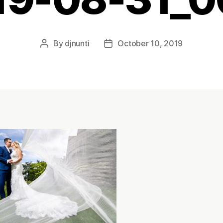
By
djnunti
October 10, 2019
Post
Post
author
date