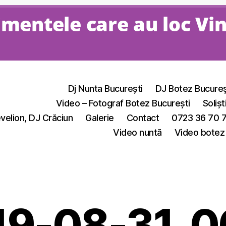
mentele care au loc Vi
Dj Nunta București
DJ Botez Bucureș
Video – Fotograf Botez București
Solișt
velion, DJ Crăciun
Galerie
Contact
0723 36 70 
Video nuntă
Video botez
19-08-31_0