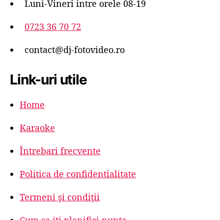
d
Luni-Vineri intre orele 08-19
e
o
0723 36 70 72
contact@dj-fotovideo.ro
Link-uri utile
Home
Karaoke
Întrebari frecvente
Politica de confidentialitate
Termeni şi condiţii
Cum sa iti planifici nunta