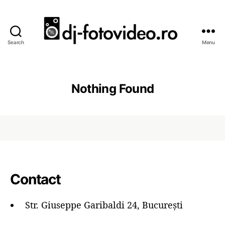
Search
Menu
D
J
N
u
Nothing Found
n
t
i
,
F
o
t
o
Contact
s
i
Str. Giuseppe Garibaldi 24, București
V
i